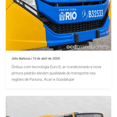
Júlio Barboza
/
13 de abril de 2026
Ônibus com tecnologia Euro 6, ar-condicionado e nova
pintura padrão elevam qualidade do transporte nas
regiões de Pavuna, Acari e Guadalupe