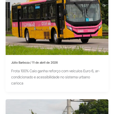
Júlio Barboza
/
11 de abril de 2026
Frota 100% Caio ganha reforço com veículos Euro 6, ar-
condicionado e acessibilidade no sistema urbano
carioca