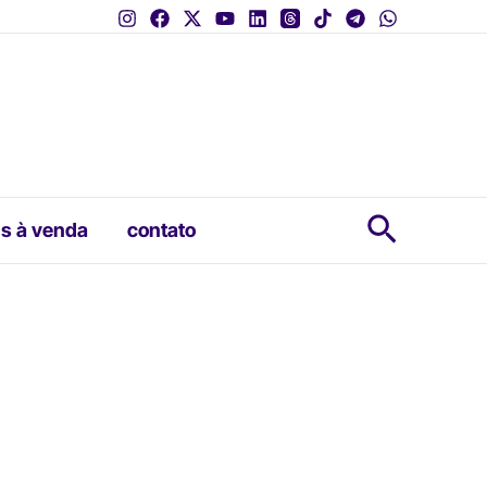
Pesquis
s à venda
contato