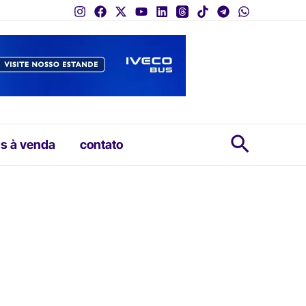
Pesquis
s à venda
contato