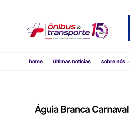
Ir
para
o
conteúdo
home
últimas notícias
sobre nós
Águia Branca Carnaval