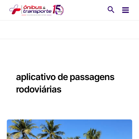
Ir
Pesquisa
para
o
conteúdo
aplicativo de passagens
rodoviárias