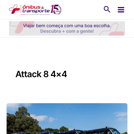
Ir
Pesquisa
para
o
conteúdo
Attack 8 4×4