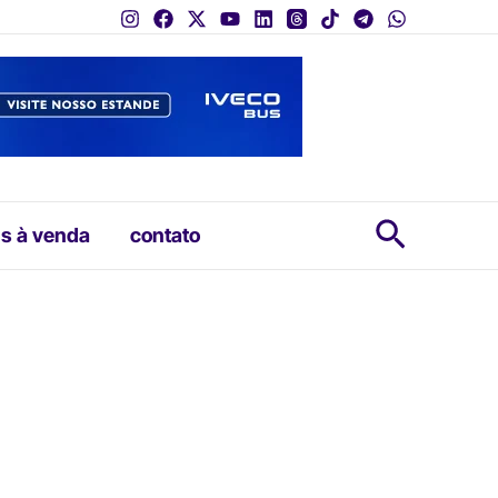
Pesquis
s à venda
contato