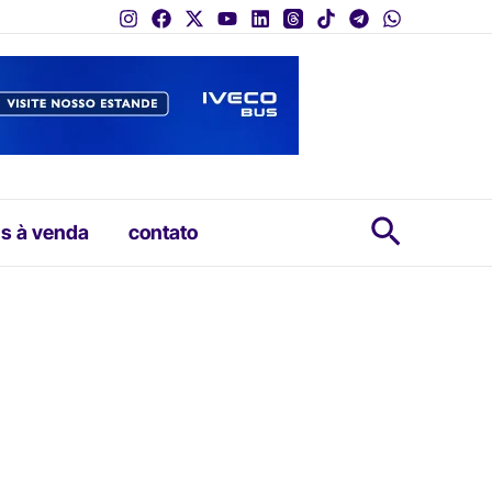
Pesquis
s à venda
contato