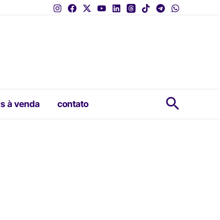
Pesquis
s à venda
contato