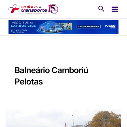
Ir
Pesquisa
para
o
conteúdo
Balneário Camboriú
Pelotas