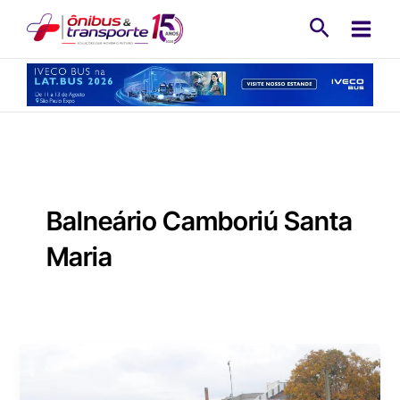
Ir
Pesquisa
para
o
conteúdo
Balneário Camboriú Santa
Maria