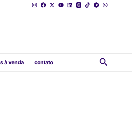
Pesquis
s à venda
contato