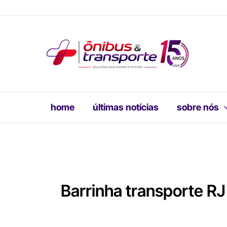
Ir
para
o
conteúdo
home
últimas notícias
sobre nós
Barrinha transporte RJ