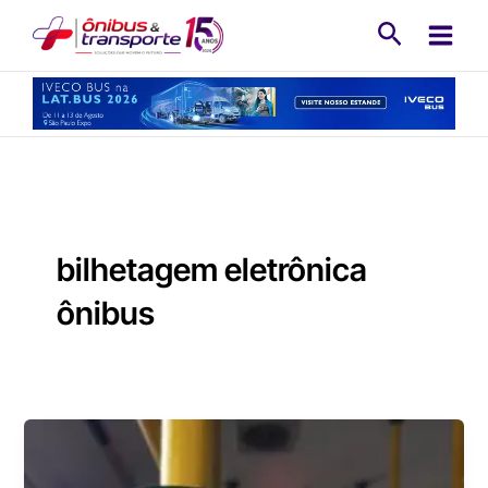
Ir
Pesquisa
para
o
conteúdo
bilhetagem eletrônica
ônibus