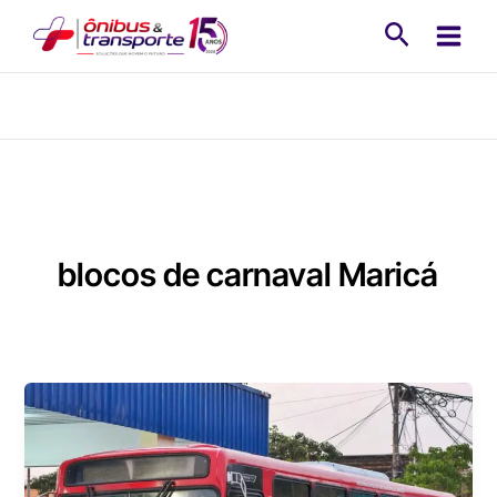
Ir
Pesquisa
para
o
conteúdo
blocos de carnaval Maricá