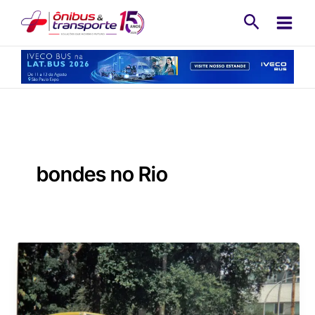
Ir
Pesquisa
para
o
conteúdo
bondes no Rio