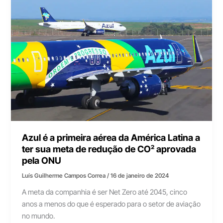
Azul é a primeira aérea da América Latina a
ter sua meta de redução de CO² aprovada
pela ONU
Luís Guilherme Campos Correa
/
16 de janeiro de 2024
A meta da companhia é ser Net Zero até 2045, cinco
anos a menos do que é esperado para o setor de aviação
no mundo.