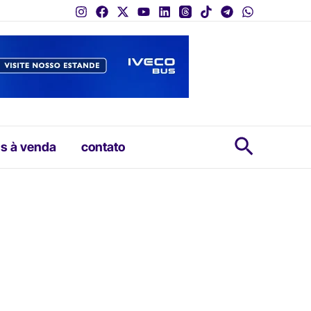
Pesquis
s à venda
contato