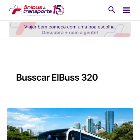
Ir
Pesquisa
para
o
conteúdo
Busscar ElBuss 320