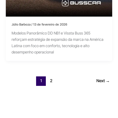
Júlio Barboza
/
13 de fevereiro de 2026
Modelos Panorâmico DD NB1 e Vissta Buss 365
reforçam estratégia de expansão da marca na América
Latina com foco em conforto, tecnologia e alto
desempenho operacional
1
2
Next
→