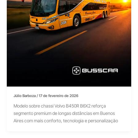
Júlio Barboza
/
17 de fevereiro de 2026
Modelo sobre chassi Volvo B450R B6X2 reforça
segmento premium de longas distâncias em Buenos
Aires com mais conforto, tecnologia e personalização