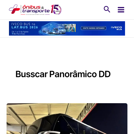
Ir
Pesquisa
para
o
conteúdo
Busscar Panorâmico DD