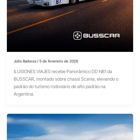
Júlio Barboza
/
5 de fevereiro de 2026
ILUSIONES VIAJES recebe Panorâmico DD NB1 da
BUSSCAR, montado sobre chassi Scania, elevando o
padrão do turismo rodoviário de alto padrão na
Argentina.