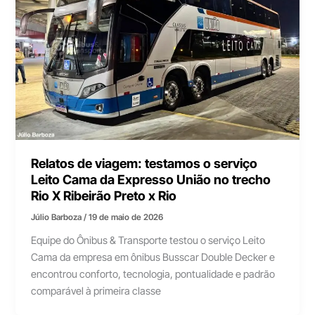
Relatos de viagem: testamos o serviço
Leito Cama da Expresso União no trecho
Rio X Ribeirão Preto x Rio
Júlio Barboza
/
19 de maio de 2026
Equipe do Ônibus & Transporte testou o serviço Leito
Cama da empresa em ônibus Busscar Double Decker e
encontrou conforto, tecnologia, pontualidade e padrão
comparável à primeira classe