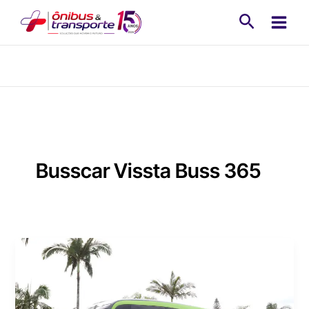
Ir
Pesquisa
para
o
conteúdo
Busscar Vissta Buss 365