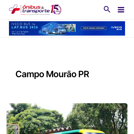
Ir
Pesquisa
para
o
conteúdo
Campo Mourão PR