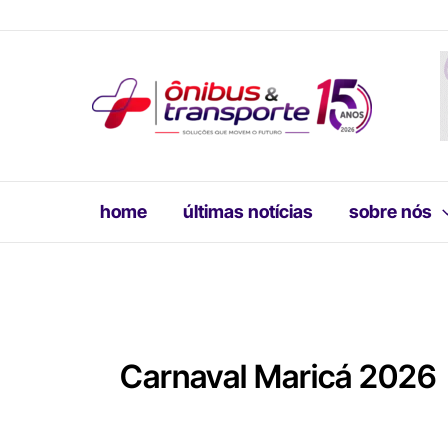
Ir
para
o
conteúdo
home
últimas notícias
sobre nós
Carnaval Maricá 2026