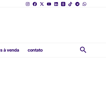
Pesquis
s à venda
contato