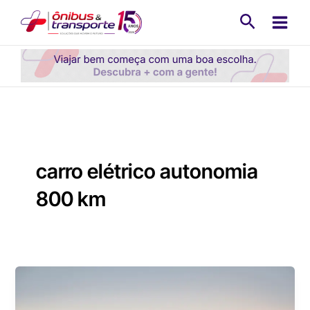
Ir
Pesquisa
para
o
conteúdo
carro elétrico autonomia
800 km