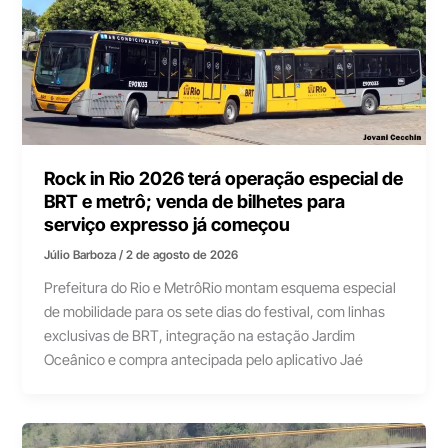
Rock in Rio 2026 terá operação especial de
BRT e metrô; venda de bilhetes para
serviço expresso já começou
Júlio Barboza
/
2 de agosto de 2026
Prefeitura do Rio e MetrôRio montam esquema especial
de mobilidade para os sete dias do festival, com linhas
exclusivas de BRT, integração na estação Jardim
Oceânico e compra antecipada pelo aplicativo Jaé