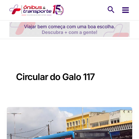
Ir
Pesquisa
para
o
conteúdo
Circular do Galo 117