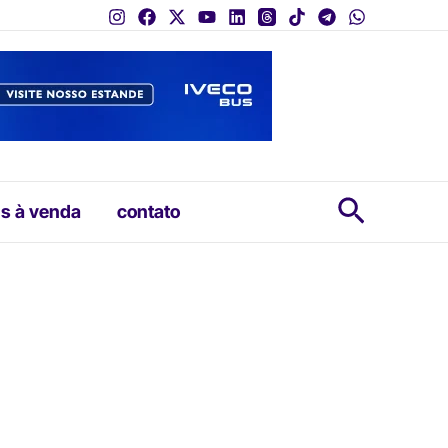
Pesquis
s à venda
contato