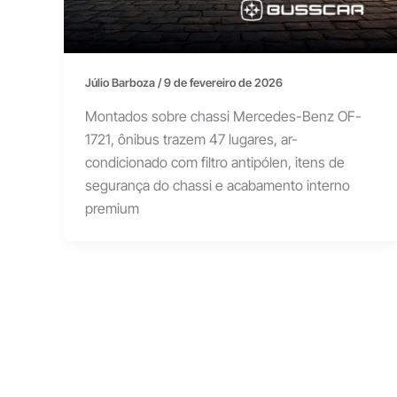
Júlio Barboza
/
9 de fevereiro de 2026
Montados sobre chassi Mercedes-Benz OF-
1721, ônibus trazem 47 lugares, ar-
condicionado com filtro antipólen, itens de
segurança do chassi e acabamento interno
premium