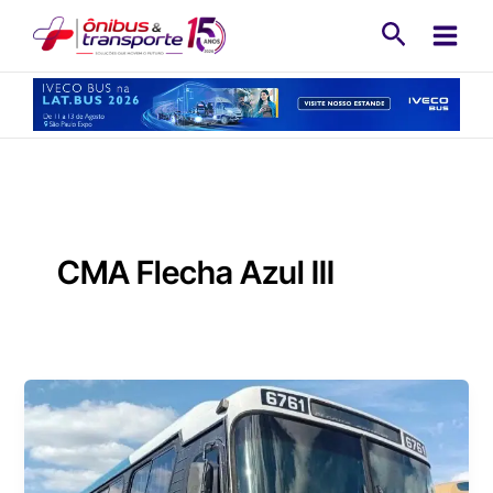
Ir
Pesquisa
para
o
conteúdo
CMA Flecha Azul III