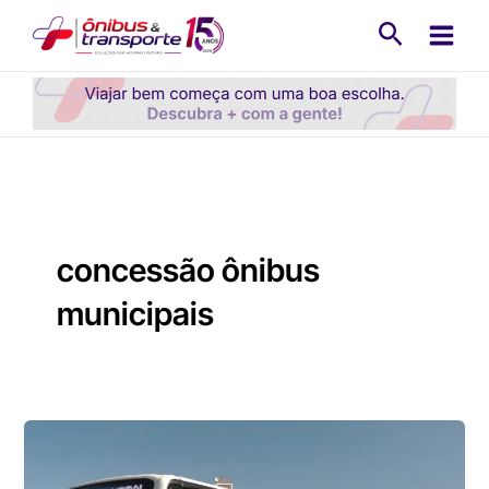
Ir
Pesquisa
para
o
conteúdo
concessão ônibus
municipais