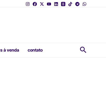
Pesquis
s à venda
contato