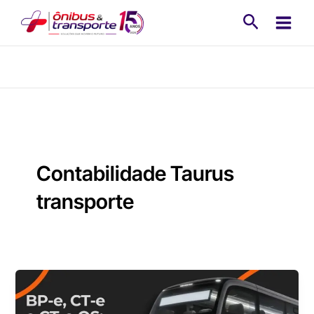
Ir
Pesquisa
para
o
conteúdo
Contabilidade Taurus
transporte