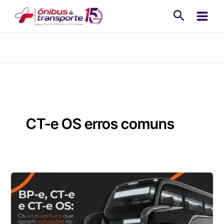
Ir
Pesquisa
para
o
conteúdo
CT-e OS erros comuns