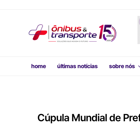
Ir
para
o
conteúdo
home
últimas notícias
sobre nós
Cúpula Mundial de Pre