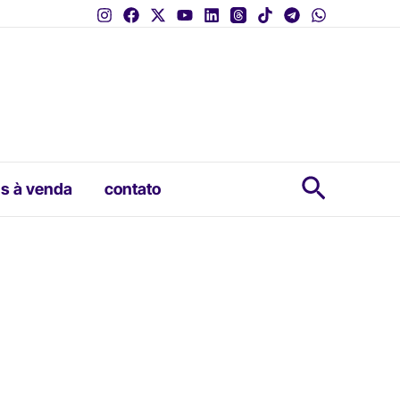
Pesquis
s à venda
contato