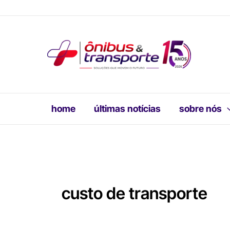
Ir
para
o
conteúdo
home
últimas notícias
sobre nós
custo de transporte