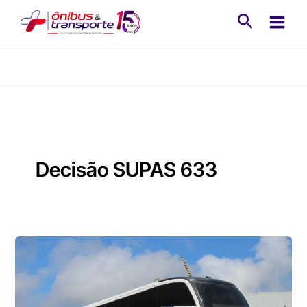
Ir
Pesquisa
para
o
conteúdo
Decisão SUPAS 633