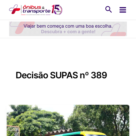
Ir
Pesquisa
para
o
conteúdo
Decisão SUPAS nº 389