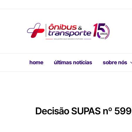
Ir
para
o
conteúdo
home
últimas notícias
sobre nós
Decisão SUPAS nº 599