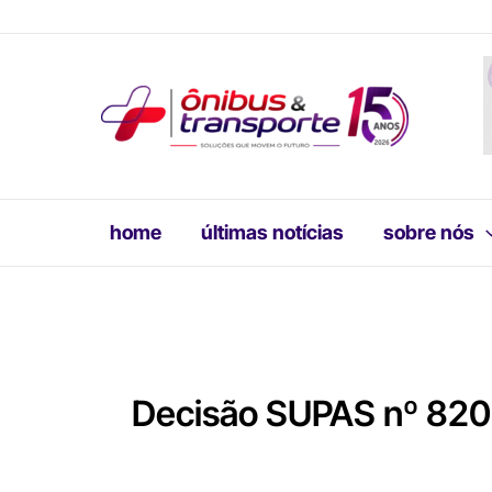
Ir
para
o
conteúdo
home
últimas notícias
sobre nós
Decisão SUPAS nº 820