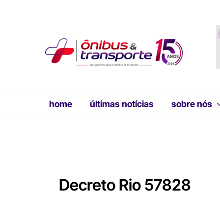
Ir
para
o
conteúdo
home
últimas notícias
sobre nós
Decreto Rio 57828