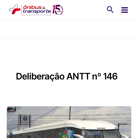
Ir
Pesquisa
para
o
conteúdo
Deliberação ANTT nº 146