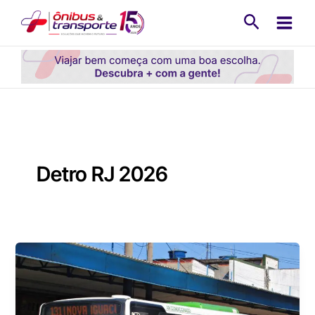
Ir
Pesquisa
para
o
conteúdo
Detro RJ 2026