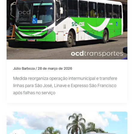
Júlio Barboza
/
28 de março de 2026
Medida reorganiza operação intermunicipal e transfere
linhas para São José, Linave e Expresso São Francisco
após falhas no serviço