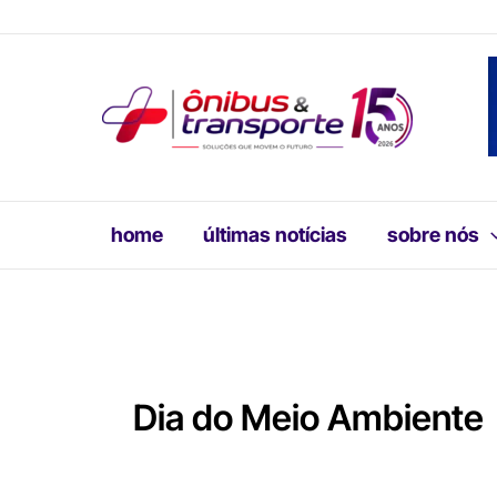
Ir
para
o
conteúdo
home
últimas notícias
sobre nós
Dia do Meio Ambiente