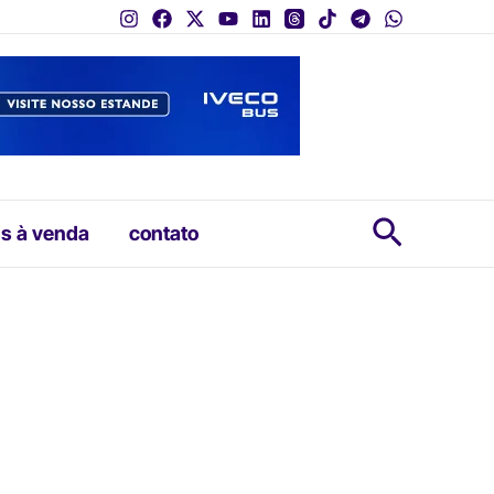
Pesquis
s à venda
contato