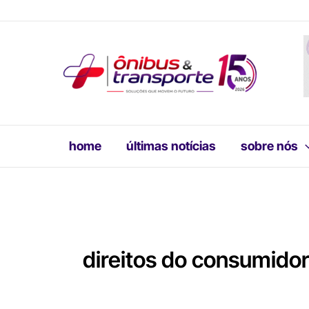
Ir
para
o
conteúdo
home
últimas notícias
sobre nós
direitos do consumidor