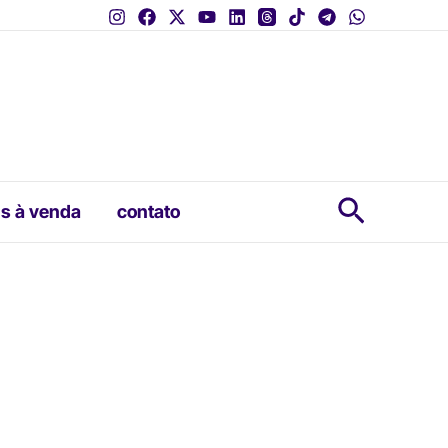
Pesquis
s à venda
contato