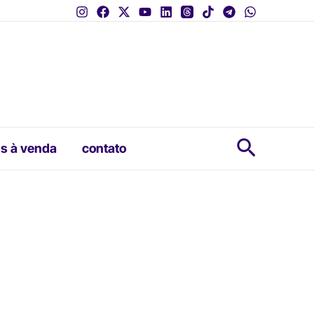
Pesquis
s à venda
contato