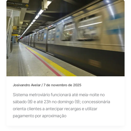
Josivandro Avelar
/
7 de novembro de 2025
Sistema metroviário funcionará até meia-noite no
sábado (8) e até 23h no domingo (9); concessionária
orienta clientes a antecipar recargas e utilizar
pagamento por aproximação