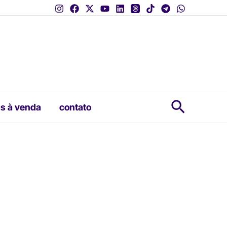
Pesquis
s à venda
contato