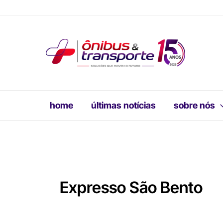
Ir
para
o
conteúdo
home
últimas notícias
sobre nós
Expresso São Bento