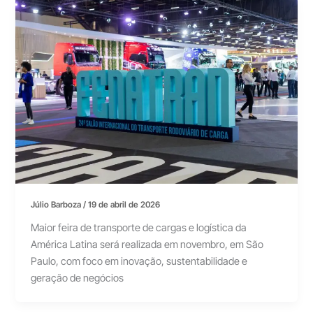
Júlio Barboza
/
19 de abril de 2026
Maior feira de transporte de cargas e logística da
América Latina será realizada em novembro, em São
Paulo, com foco em inovação, sustentabilidade e
geração de negócios