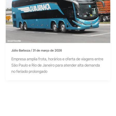
Júlio Barboza
/
31 de março de 2026
Empresa amplia frota, horários e oferta de viagens entre
São Paulo e Rio de Janeiro para atender alta demanda
no feriado prolongado