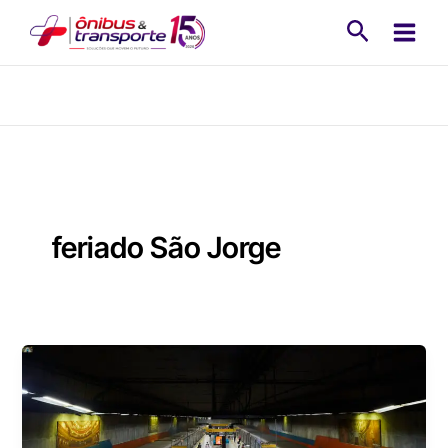
Ir
Pesquisa
para
o
conteúdo
feriado São Jorge